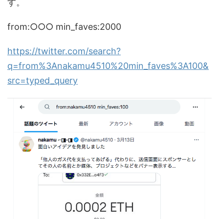
す。
from:○○○ min_faves:2000
https://twitter.com/search?
q=from%3Anakamu4510%20min_faves%3A100&
src=typed_query