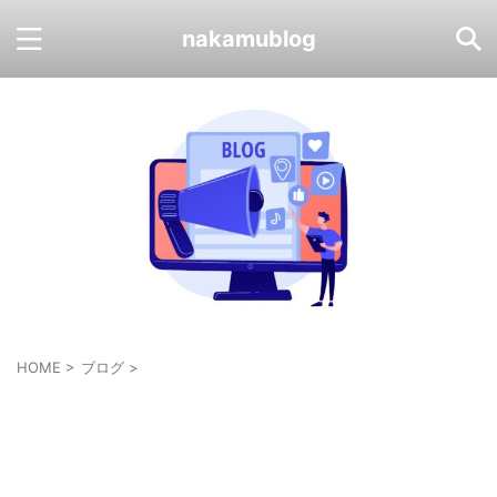
nakamublog
HOME
>
ブログ
>