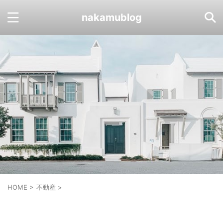
nakamublog
HOME
>
不動産
>