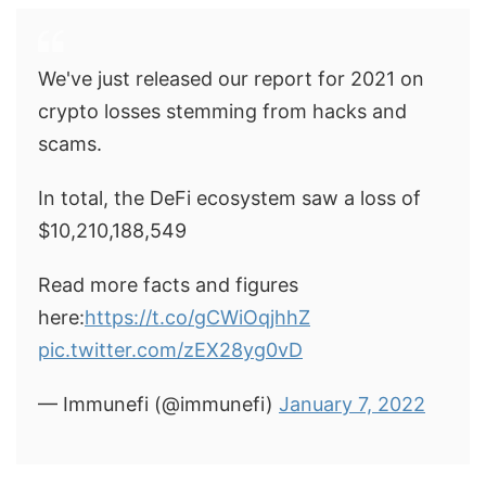
We've just released our report for 2021 on
crypto losses stemming from hacks and
scams.
In total, the DeFi ecosystem saw a loss of
$10,210,188,549
Read more facts and figures
here:
https://t.co/gCWiOqjhhZ
pic.twitter.com/zEX28yg0vD
— Immunefi (@immunefi)
January 7, 2022