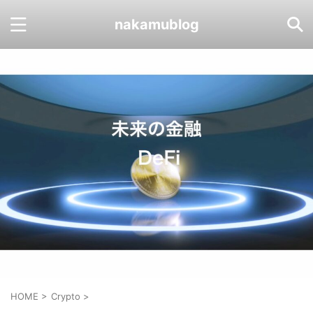
nakamublog
HOME
>
Crypto
>