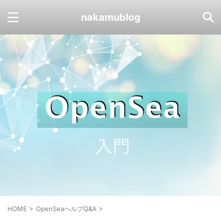
nakamublog
HOME
>
OpenSeaヘルプQ&A
>