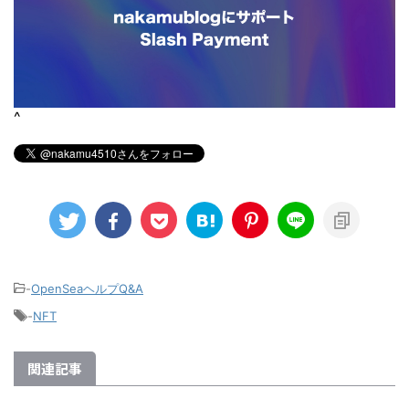
^
-
OpenSeaヘルプQ&A
-
NFT
関連記事