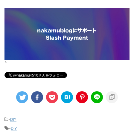
^
-
DIY
-
DIY