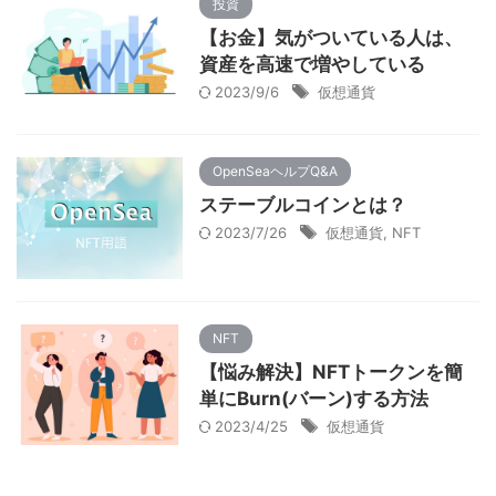
投資
【お金】気がついている人は、
資産を高速で増やしている
2023/9/6
仮想通貨
OpenSeaヘルプQ&A
ステーブルコインとは？
2023/7/26
仮想通貨
,
NFT
NFT
【悩み解決】NFTトークンを簡
単にBurn(バーン)する方法
2023/4/25
仮想通貨